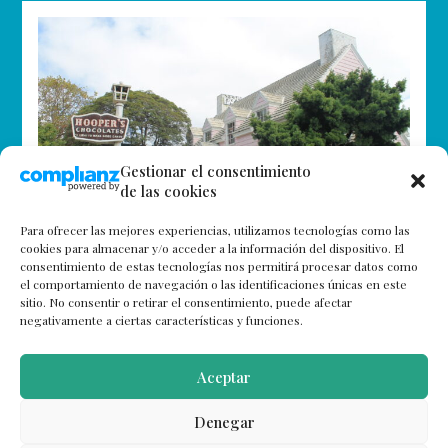
Gestionar el consentimiento
de las cookies
Para ofrecer las mejores experiencias, utilizamos tecnologías como las
cookies para almacenar y/o acceder a la información del dispositivo. El
consentimiento de estas tecnologías nos permitirá procesar datos como
el comportamiento de navegación o las identificaciones únicas en este
Qué ver en Oakland, el ‘Brooklyn
sitio. No consentir o retirar el consentimiento, puede afectar
de San Francisco’
negativamente a ciertas características y funciones.
Los Golden State Warriors y una conocida compañía
aérea noruega son responsables de que nuestra
Aceptar
curiosidad viajera nos llevara hasta el ‘Robledal’
californiano. Aunque los primeros acaban de…
Denegar