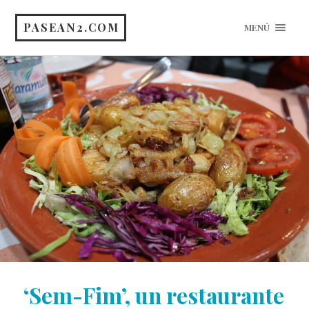
PASEAN2.COM
MENÚ
‘Sem-Fim’, un restaurante