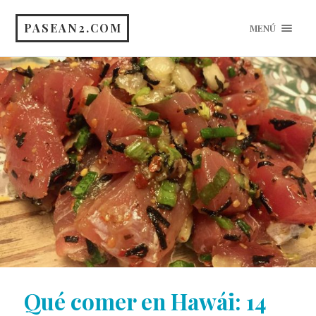
PASEAN2.COM
MENÚ
Qué comer en Hawái: 14