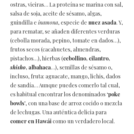
ostras, vieiras… La proteína se marina con sal,
salsa de soja, aceite de sésamo, algas,
guindilla e
inamona
, especie de
nuez asada
. Y,
para rematar, se añaden diferentes verduras
(cebolla morada, pepino, tomate en dados…),
frutos secos (cacahuetes, almendras,
pistachos…), hierbas (
cebollino, cilantro,
shisho
, albahaca
…), semillas de sésamo o,
incluso, fruta: aguacate, mango, lichis, dados
de sandía… Aunque puedes comerlo tal cual,
es habitual encontrar los denominados
‘poke
bowls’
, con una base de arroz cocido o mezcla
de lechugas. Una auténtica delicia para
comer en Hawái
como un verdadero local.