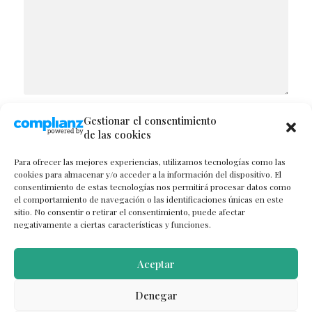
Gestionar el consentimiento
NOMBRE
de las cookies
Para ofrecer las mejores experiencias, utilizamos tecnologías como las
cookies para almacenar y/o acceder a la información del dispositivo. El
consentimiento de estas tecnologías nos permitirá procesar datos como
CORREO ELECTRÓNICO
el comportamiento de navegación o las identificaciones únicas en este
sitio. No consentir o retirar el consentimiento, puede afectar
negativamente a ciertas características y funciones.
WEB
Aceptar
Denegar