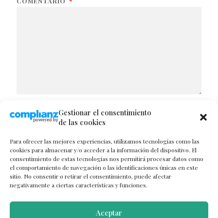
COMENTARIO
*
Gestionar el consentimiento
NOMBRE
de las cookies
Para ofrecer las mejores experiencias, utilizamos tecnologías como las
cookies para almacenar y/o acceder a la información del dispositivo. El
consentimiento de estas tecnologías nos permitirá procesar datos como
CORREO ELECTRÓNICO
el comportamiento de navegación o las identificaciones únicas en este
sitio. No consentir o retirar el consentimiento, puede afectar
negativamente a ciertas características y funciones.
WEB
Aceptar