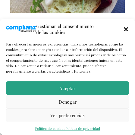
Gestionar el consentimiento
Febo
de las cookies
La cadena de establecimientos
Febo
ofrece
Para ofrecer las mejores experiencias, utilizamos tecnologías como las
cookies para almacenar y/o acceder a la información del dispositivo. El
comida rápida en distribuidores automáticos
consentimiento de estas tecnologías nos permitirá procesar datos como
a precios muy económicos.
Croquetas,
el comportamiento de navegación o las identificaciones únicas en este
sitio. No consentir o retirar el consentimiento, puede afectar
hamburguesas y patatas fritas
son su
negativamente a ciertas características y funciones.
especialidad. Merece la pena hacer un alto en
el camino para reponer fuerzas.
Aceptar
Denegar
Ver preferencias
Política de cookies
Política de privacidad