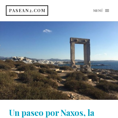
PASEAN2.COM
MENÚ
Un paseo por Naxos, la