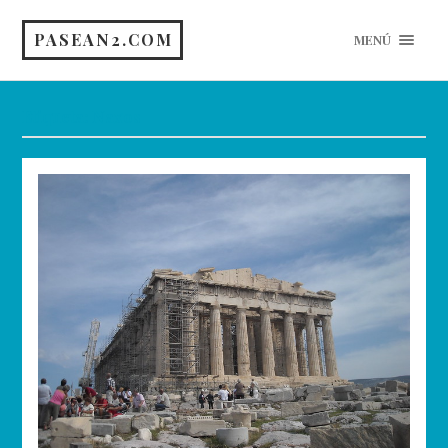
PASEAN2.COM
MENÚ
Etiqueta:
Naxos