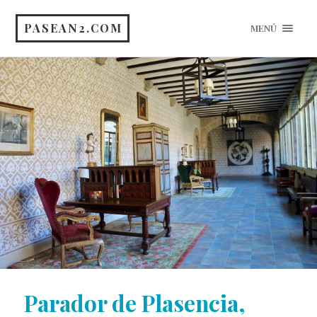
PASEAN2.COM
MENÚ
Parador de Plasencia,