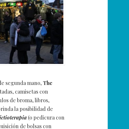
s de segunda mano,
The
itadas, camisetas con
ulos de broma, libros,
inda la posibilidad de
ictioterapia
(o pedicura con
quisición de bolsas con