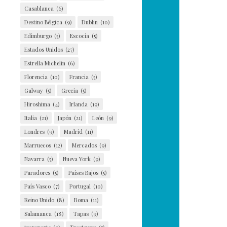
Casablanca
(6)
Destino Bélgica
(9)
Dublin
(10)
Edimburgo
(5)
Escocia
(5)
Estados Unidos
(27)
Estrella Michelin
(6)
Florencia
(10)
Francia
(5)
Galway
(5)
Grecia
(5)
Hiroshima
(4)
Irlanda
(19)
Italia
(21)
Japón
(21)
León
(9)
Londres
(9)
Madrid
(11)
Marruecos
(12)
Mercados
(9)
Navarra
(5)
Nueva York
(9)
Paradores
(5)
Países Bajos
(5)
País Vasco
(7)
Portugal
(10)
Reino Unido
(8)
Roma
(11)
Salamanca
(18)
Tapas
(9)