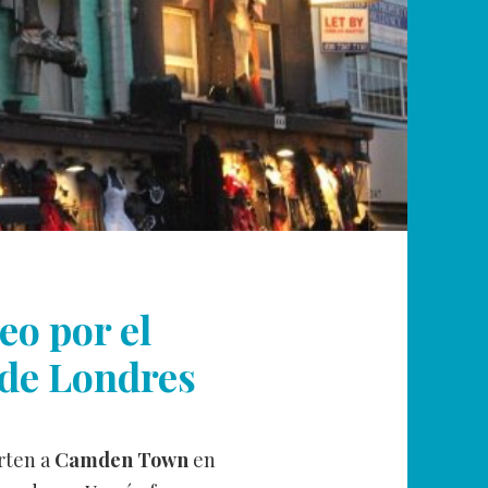
o por el
 de Londres
erten a
Camden Town
en