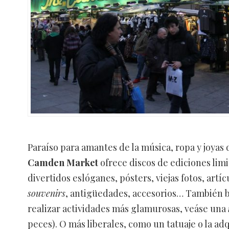
Paraíso para amantes de la música, ropa y joya
Camden Market
ofrece discos de ediciones lim
divertidos eslóganes, pósters, viejas fotos, artíc
souvenirs
, antigüedades, accesorios… También br
realizar actividades más glamurosas, veáse una
peces). O más liberales, como un tatuaje o la ad