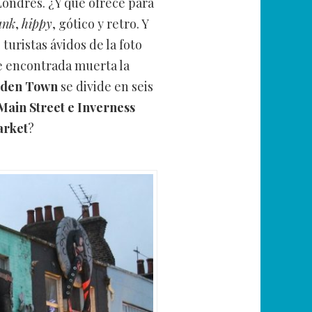
Londres. ¿Y qué ofrece para
unk
,
hippy
, gótico y retro. Y
turistas ávidos de la foto
e encontrada muerta la
den Town
se divide en seis
 Main Street e Inverness
rket
?