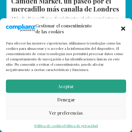
Camden Market, un paseo por el
mercadillo más canalla de Londres
Más de diez millones de visitantes al año convierten a
Camden Town en uno de los lugares más concurridos
Gestionar el consentimiento
de las cookies
que ver en Londres. ¿Y qué ofrece para ser…
Para ofrecer las mejores experiencias, utilizamos tecnologías como las
cookies para almacenar y/o acceder a la información del dispositivo. El
consentimiento de estas tecnologías nos permitirá procesar datos como
el comportamiento de navegación o las identificaciones únicas en este
sitio. No consentir o retirar el consentimiento, puede afectar
negativamente a ciertas características y funciones.
Aceptar
Denegar
Ver preferencias
Política de cookies
Política de privacidad