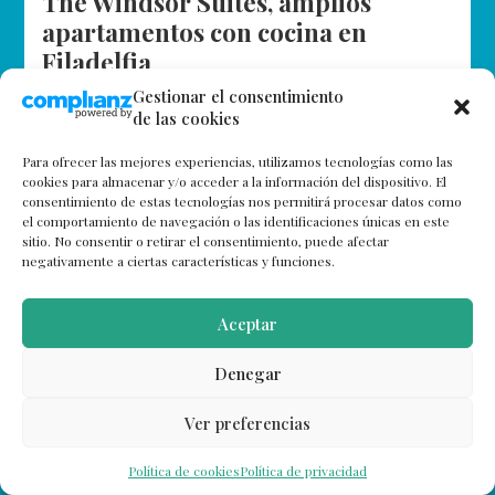
The Windsor Suites, amplios
apartamentos con cocina en
Filadelfia
Gestionar el consentimiento
Situado en pleno downtown de Filadelfia, a la altura
de las cookies
de la calle 17, es uno de los establecimientos con mejor
relación calidad-precio que encontramos en nuestra
Para ofrecer las mejores experiencias, utilizamos tecnologías como las
búsqueda de…
cookies para almacenar y/o acceder a la información del dispositivo. El
consentimiento de estas tecnologías nos permitirá procesar datos como
el comportamiento de navegación o las identificaciones únicas en este
sitio. No consentir o retirar el consentimiento, puede afectar
negativamente a ciertas características y funciones.
Aceptar
Denegar
Ver preferencias
Política de cookies
Política de privacidad