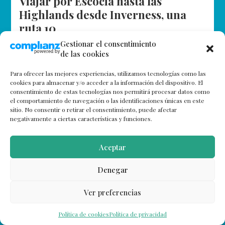
Viajar por Escocia hasta las
Highlands desde Inverness, una
ruta 10
Gestionar el consentimiento
Después de nuestro reciente viaje a Escocia os hemos
de las cookies
explicado cómo pasear por Edimburgo sin desfallecer
en el intento, detallado algunas curiosidades del
Para ofrecer las mejores experiencias, utilizamos tecnologías como las
«Military Tatoo», aconsejado cuatro escapadas…
cookies para almacenar y/o acceder a la información del dispositivo. El
consentimiento de estas tecnologías nos permitirá procesar datos como
el comportamiento de navegación o las identificaciones únicas en este
sitio. No consentir o retirar el consentimiento, puede afectar
negativamente a ciertas características y funciones.
Aceptar
Denegar
Ver preferencias
Política de cookies
Política de privacidad