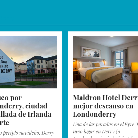
Derry
seo por
Maldron Hotel Derry
nderry, ciudad
mejor descanso en
lada de Irlanda
Londonderry
rte
Una de las paradas en el Eyre 
tuvo lugar en Derry (o
o periplo navideño, Derry