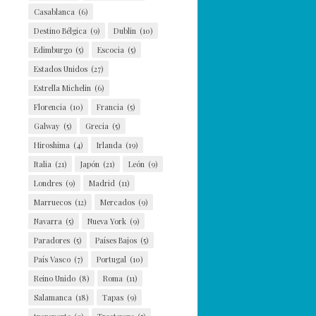
Casablanca
(6)
Destino Bélgica
(9)
Dublin
(10)
Edimburgo
(5)
Escocia
(5)
Estados Unidos
(27)
Estrella Michelin
(6)
Florencia
(10)
Francia
(5)
Galway
(5)
Grecia
(5)
Hiroshima
(4)
Irlanda
(19)
Italia
(21)
Japón
(21)
León
(9)
Londres
(9)
Madrid
(11)
Marruecos
(12)
Mercados
(9)
Navarra
(5)
Nueva York
(9)
Paradores
(5)
Países Bajos
(5)
País Vasco
(7)
Portugal
(10)
Reino Unido
(8)
Roma
(11)
Salamanca
(18)
Tapas
(9)