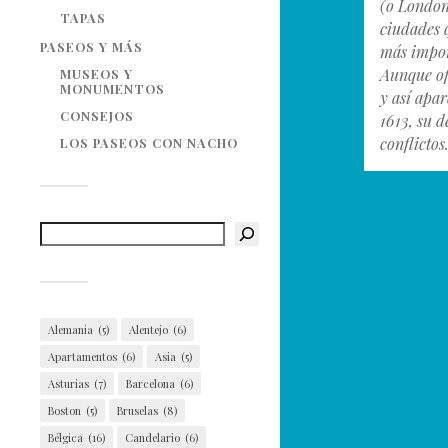
(o London
TAPAS
ciudades 
PASEOS Y MÁS
más impor
Aunque of
MUSEOS Y
MONUMENTOS
y así apa
CONSEJOS
1613, su 
conflictos
LOS PASEOS CON NACHO
Alemania
(5)
Alentejo
(6)
Apartamentos
(6)
Asia
(5)
Asturias
(7)
Barcelona
(6)
Boston
(5)
Bruselas
(8)
Bélgica
(16)
Candelario
(6)