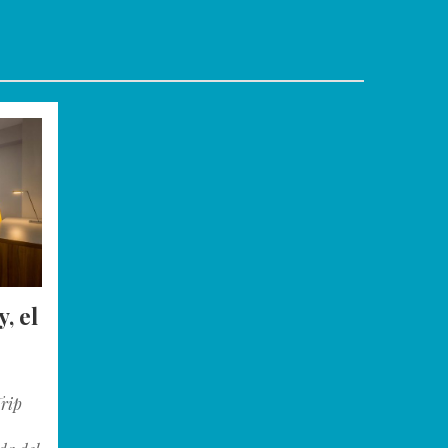
, el
Trip