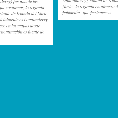
Londonderry), ciudad de Irlan
derry) fue una de las
Norte -la segunda en número 
que visitamos, la segunda
población- que pertenece a…
tante de Irlanda del Norte.
icialmente es Londonderry,
rece en los mapas desde
denominación es fuente de
.