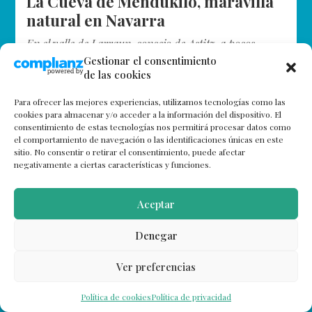
La Cueva de Mendukilo, maravilla
natural en Navarra
En el valle de Larraun, concejo de Astitz, a pocos
minutos de Lekunberri, surge la Cueva de Mendukilo,
Gestionar el consentimiento
de las cookies
que ofrece al visitante las profundidades de la Sierra
de Aralar….
Para ofrecer las mejores experiencias, utilizamos tecnologías como las
cookies para almacenar y/o acceder a la información del dispositivo. El
consentimiento de estas tecnologías nos permitirá procesar datos como
el comportamiento de navegación o las identificaciones únicas en este
sitio. No consentir o retirar el consentimiento, puede afectar
negativamente a ciertas características y funciones.
Aceptar
Denegar
Ver preferencias
Política de cookies
Política de privacidad