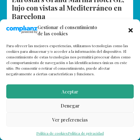
lujo con vistas al Mediterráneo en
Barcelona
Hace algunos años tuvimos la suerte de dormir en el
Gestionar el consentimiento
de las cookies
Eurostars Grand Marina Hotel GL, un Gran Lujo
situado en el World Trade Center de Barcelona. Por
Para ofrecer las mejores experiencias, utilizamos tecnologías como las
algo…
cookies para almacenar y/o acceder a la información del dispositivo. El
consentimiento de estas tecnologías nos permitirá procesar datos como
el comportamiento de navegación o las identificaciones únicas en este
sitio. No consentir o retirar el consentimiento, puede afectar
negativamente a ciertas características y funciones.
Aceptar
Denegar
Ver preferencias
Política de cookies
Política de privacidad