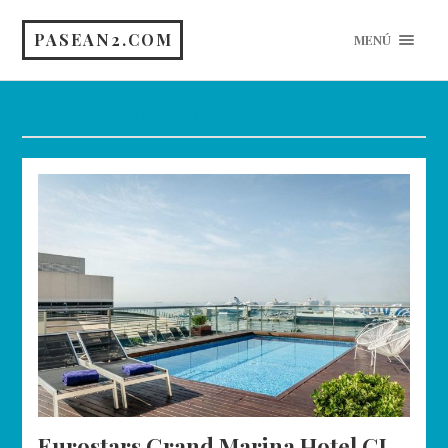
PASEAN2.COM
MENÚ
Etiqueta:
World Trade Center
Eurostars Grand Marina Hotel GL,