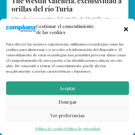
The Westin Valencia, exclusividad a
orillas del río Turia
Situado a 300 metros del estadio de Mestalla, en
un impresionante edificio modernista de 1921, The
Gestionar el consentimiento
de las cookies
Westin Valencia es uno de los hoteles más exclusivos de
la ciudad. En…
Para ofrecer las mejores experiencias, utilizamos tecnologías como las
cookies para almacenar y/o acceder a la información del dispositivo. El
consentimiento de estas tecnologías nos permitirá procesar datos como
el comportamiento de navegación o las identificaciones únicas en este
sitio. No consentir o retirar el consentimiento, puede afectar
negativamente a ciertas características y funciones.
Aceptar
Denegar
Ver preferencias
Política de cookies
Política de privacidad