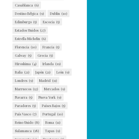
Casablanca
(6)
Destino Bélgica
(9)
Dublin
(10)
Edimburgo
(5)
Escocia
(5)
Estados Unidos
(27)
Estrella Michelin
(6)
Florencia
(10)
Francia
(5)
Galway
(5)
Grecia
(5)
Hiroshima
(4)
Irlanda
(19)
Italia
(21)
Japón
(21)
León
(9)
Londres
(9)
Madrid
(11)
Marruecos
(12)
Mercados
(9)
Navarra
(5)
Nueva York
(9)
Paradores
(5)
Países Bajos
(5)
País Vasco
(7)
Portugal
(10)
Reino Unido
(8)
Roma
(11)
Salamanca
(18)
Tapas
(9)