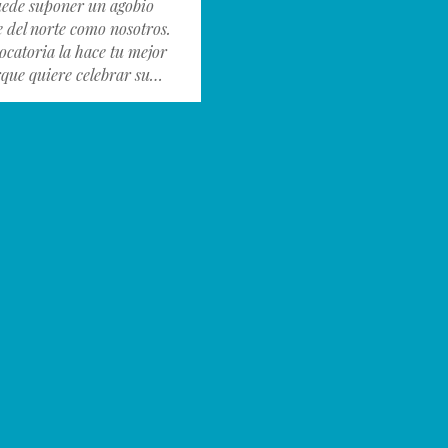
ede suponer un agobio
e del norte como nosotros.
ocatoria la hace tu mejor
que quiere celebrar su…