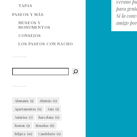
verano pu
TAPAS
para gent
PASEOS Y MÁS
Si la conv
amigo por
MUSEOS Y
MONUMENTOS
CONSEJOS
LOS PASEOS CON NACHO
Alemania
(5)
Alentejo
(6)
Apartamentos
(6)
Asia
(5)
Asturias
(7)
Barcelona
(6)
Boston
(5)
Bruselas
(8)
Bélgica
(16)
Candelario
(6)