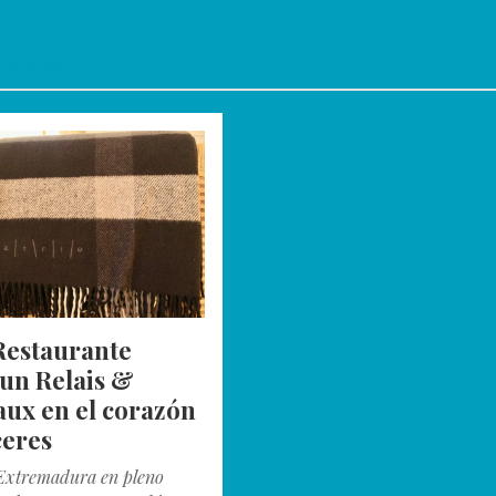
Relais&Chateaux
Restaurante
 un Relais &
ux en el corazón
ceres
Extremadura en pleno