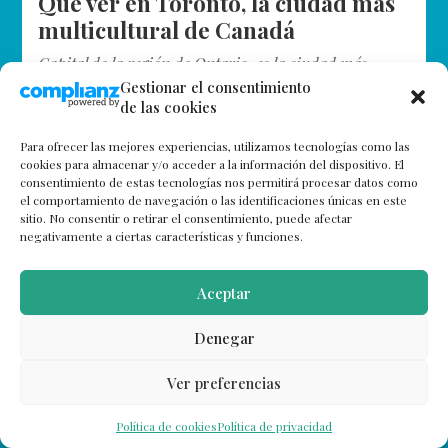
Qué ver en Toronto, la ciudad más
multicultural de Canadá
Capital de la región de Ontario, es la ciudad más
poblada de Canadá. El corazón económico del país no
Gestionar el consentimiento
de las cookies
es uno de los destinos más turísticos de Norteamérica,
…
Para ofrecer las mejores experiencias, utilizamos tecnologías como las
cookies para almacenar y/o acceder a la información del dispositivo. El
consentimiento de estas tecnologías nos permitirá procesar datos como
el comportamiento de navegación o las identificaciones únicas en este
sitio. No consentir o retirar el consentimiento, puede afectar
negativamente a ciertas características y funciones.
Aceptar
Denegar
Ver preferencias
Política de cookies
Política de privacidad