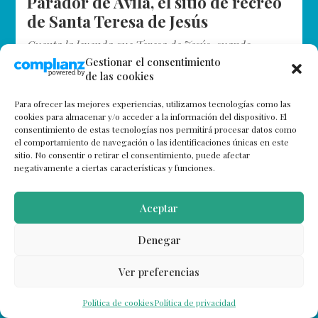
Parador de Ávila, el sitio de recreo
de Santa Teresa de Jesús
Cuenta la leyenda que Teresa de Jesús, cuando
todavía era niña y no santa, ya correteaba por su
Gestionar el consentimiento
de las cookies
jardín. ¿La razón? Su tía carnal fue ama de llaves…
Para ofrecer las mejores experiencias, utilizamos tecnologías como las
cookies para almacenar y/o acceder a la información del dispositivo. El
consentimiento de estas tecnologías nos permitirá procesar datos como
el comportamiento de navegación o las identificaciones únicas en este
sitio. No consentir o retirar el consentimiento, puede afectar
negativamente a ciertas características y funciones.
Aceptar
Denegar
Ver preferencias
Política de cookies
Política de privacidad