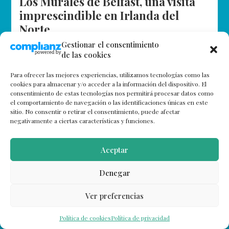
Los Murales de Belfast, una visita
imprescindible en Irlanda del
Norte
Gestionar el consentimiento
Belfast, la capital de Irlanda del Norte, acoge en sus
de las cookies
calles una de las colecciones de murales políticos más
impresionantes del mundo, para recorrerlas es bueno
Para ofrecer las mejores experiencias, utilizamos tecnologías como las
conocer alguna recomendación.
cookies para almacenar y/o acceder a la información del dispositivo. El
consentimiento de estas tecnologías nos permitirá procesar datos como
el comportamiento de navegación o las identificaciones únicas en este
sitio. No consentir o retirar el consentimiento, puede afectar
negativamente a ciertas características y funciones.
Aceptar
Denegar
Ver preferencias
Política de cookies
Política de privacidad