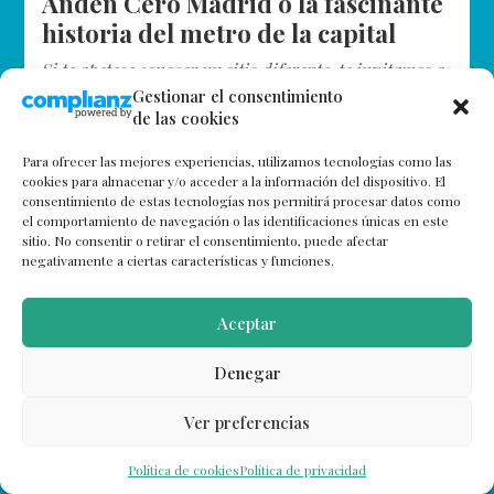
Andén Cero Madrid o la fascinante
historia del metro de la capital
Si te apetece conocer un sitio diferente, te invitamos a
visitar Andén 0 Madrid, en Chamberí. Situado en una
Gestionar el consentimiento
de las cookies
antigua estación de metro, la misma que da nombre…
Para ofrecer las mejores experiencias, utilizamos tecnologías como las
cookies para almacenar y/o acceder a la información del dispositivo. El
consentimiento de estas tecnologías nos permitirá procesar datos como
el comportamiento de navegación o las identificaciones únicas en este
sitio. No consentir o retirar el consentimiento, puede afectar
negativamente a ciertas características y funciones.
Aceptar
Denegar
Ver preferencias
Política de cookies
Política de privacidad