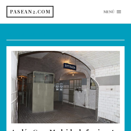
PASEAN2.COM
MENÚ
Etiqueta:
Luchana