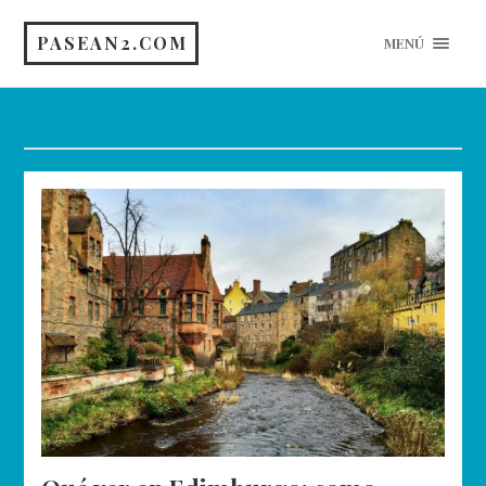
PASEAN2.COM
MENÚ
Etiqueta:
Leith