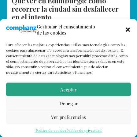
Qué ver en Edimburgo: como
recorrer la ciudad sin desfallecer
en el intento
Gestionar el consentimiento
En el siguiente artículo os vamos a explicar qué ver en
de las cookies
Edimburgo. O cómo recorrer la ciudad escocesa sin
desfallecer en el intento. Sirva de introducción la
Para ofrecer las mejores experiencias, utilizamos tecnologías como las
conversación…
cookies para almacenar y/o acceder a la información del dispositivo. El
consentimiento de estas tecnologías nos permitirá procesar datos como
el comportamiento de navegación o las identificaciones únicas en este
sitio. No consentir o retirar el consentimiento, puede afectar
negativamente a ciertas características y funciones.
Aceptar
Denegar
Ver preferencias
Política de cookies
Política de privacidad