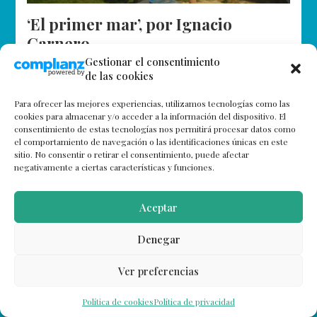
‘El primer mar’, por Ignacio
Carnero
Gestionar el consentimiento
Qué asombro aquella mañana de un julio harto remoto
de las cookies
ya, en la recoleta villa de Deva, al salir del túnel bajo el
monte sobre el que se erige la ermita de Santa
Para ofrecer las mejores experiencias, utilizamos tecnologías como las
Catalina.
cookies para almacenar y/o acceder a la información del dispositivo. El
consentimiento de estas tecnologías nos permitirá procesar datos como
el comportamiento de navegación o las identificaciones únicas en este
sitio. No consentir o retirar el consentimiento, puede afectar
negativamente a ciertas características y funciones.
Aceptar
Denegar
Ver preferencias
Política de cookies
Política de privacidad