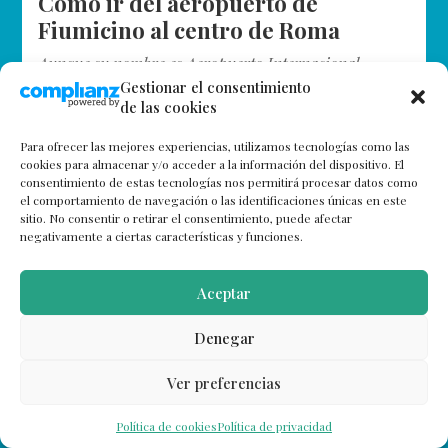
Cómo ir del aeropuerto de
Fiumicino al centro de Roma
Aunque su nombre es Aeropuerto Internacional
Leonardo Da Vinci, es popularmente conocido como
Gestionar el consentimiento
de las cookies
Fiumicino. Situado a 32 kilómetros de la capital,
recibe una media anual de más de…
Para ofrecer las mejores experiencias, utilizamos tecnologías como las
cookies para almacenar y/o acceder a la información del dispositivo. El
consentimiento de estas tecnologías nos permitirá procesar datos como
el comportamiento de navegación o las identificaciones únicas en este
sitio. No consentir o retirar el consentimiento, puede afectar
negativamente a ciertas características y funciones.
Aceptar
Denegar
Ver preferencias
Política de cookies
Política de privacidad