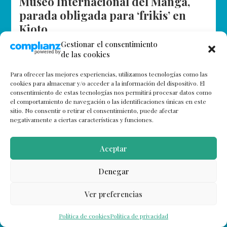
Museo Internacional del Manga,
parada obligada para ‘frikis’ en
Kioto
Gestionar el consentimiento
El Museo del Manga ocupa las instalaciones de una
de las cookies
antigua escuela de primaria ubicada en el centro de
Kioto, muy cerca de los Jardines Imperiales, desde
Para ofrecer las mejores experiencias, utilizamos tecnologías como las
2006. Si no…
cookies para almacenar y/o acceder a la información del dispositivo. El
consentimiento de estas tecnologías nos permitirá procesar datos como
el comportamiento de navegación o las identificaciones únicas en este
sitio. No consentir o retirar el consentimiento, puede afectar
negativamente a ciertas características y funciones.
Aceptar
Denegar
Ver preferencias
Política de cookies
Política de privacidad