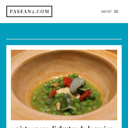
PASEAN2.COM
MENÚ
Etiqueta:
Duna