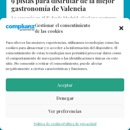
9 pistas para disfrutar de la mejor
gastronomía de Valencia
La cercanía en AVE desde Madrid, el sol que aseguran
luce durante más de 300 días al año, y una excelente
Gestionar el consentimiento
de las cookies
gastronomía que le ha dado merecida fama…
Para ofrecer las mejores experiencias, utilizamos tecnologías como las
cookies para almacenar y/o acceder a la información del dispositivo. El
consentimiento de estas tecnologías nos permitirá procesar datos como
el comportamiento de navegación o las identificaciones únicas en este
sitio. No consentir o retirar el consentimiento, puede afectar
negativamente a ciertas características y funciones.
Aceptar
Denegar
Ver preferencias
Política de cookies
Política de privacidad