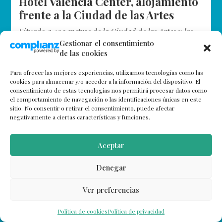
Hotel Valencia Center, alojamiento
frente a la Ciudad de las Artes
Situado a 400 metros de la Ciudad de las Artes y las
Ciencias, el Hotel Valencia Center es una buena opción
Gestionar el consentimiento
de las cookies
para alojarse en la Ciudad del Túria…
Para ofrecer las mejores experiencias, utilizamos tecnologías como las
cookies para almacenar y/o acceder a la información del dispositivo. El
consentimiento de estas tecnologías nos permitirá procesar datos como
el comportamiento de navegación o las identificaciones únicas en este
sitio. No consentir o retirar el consentimiento, puede afectar
negativamente a ciertas características y funciones.
Aceptar
Denegar
Ver preferencias
Política de cookies
Política de privacidad