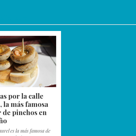
calle Laurel
as por la calle
, la más famosa
r de pinchos en
ño
aurel es la más famosa de