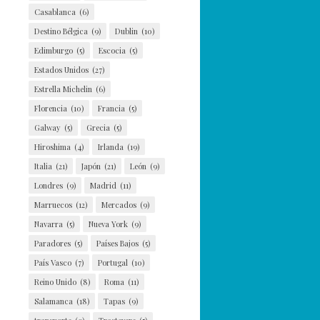
Casablanca
(6)
Destino Bélgica
(9)
Dublin
(10)
Edimburgo
(5)
Escocia
(5)
Estados Unidos
(27)
Estrella Michelin
(6)
Florencia
(10)
Francia
(5)
Galway
(5)
Grecia
(5)
Hiroshima
(4)
Irlanda
(19)
Italia
(21)
Japón
(21)
León
(9)
Londres
(9)
Madrid
(11)
Marruecos
(12)
Mercados
(9)
Navarra
(5)
Nueva York
(9)
Paradores
(5)
Países Bajos
(5)
País Vasco
(7)
Portugal
(10)
Reino Unido
(8)
Roma
(11)
Salamanca
(18)
Tapas
(9)