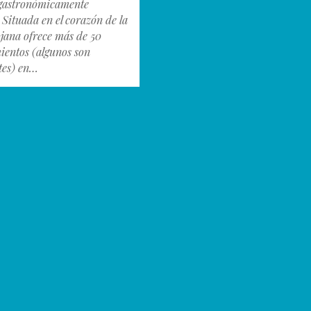
 gastronómicamente
 Situada en el corazón de la
ojana ofrece más de 50
mientos (algunos son
tes) en…