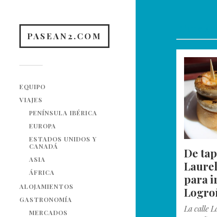
Etiqueta:
PASEAN2.COM
EQUIPO
VIAJES
PENÍNSULA IBÉRICA
EUROPA
ESTADOS UNIDOS Y
CANADÁ
De tap
ASIA
Laurel
ÁFRICA
para i
ALOJAMIENTOS
Logro
GASTRONOMÍA
La calle L
MERCADOS