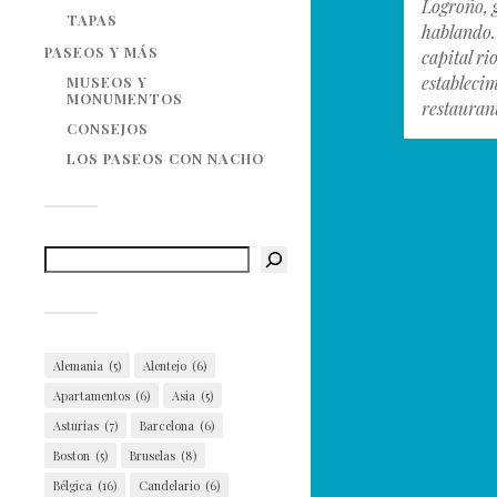
Logroño,
TAPAS
hablando.
PASEOS Y MÁS
capital ri
estableci
MUSEOS Y
MONUMENTOS
restauran
CONSEJOS
LOS PASEOS CON NACHO
Alemania
(5)
Alentejo
(6)
Apartamentos
(6)
Asia
(5)
Asturias
(7)
Barcelona
(6)
Boston
(5)
Bruselas
(8)
Bélgica
(16)
Candelario
(6)