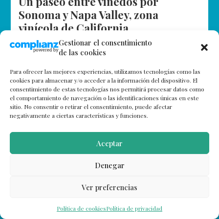
Un paseo entre viñedos por
Sonoma y Napa Valley, zona
vinícola de California
Gestionar el consentimiento
Una de las visitas que os proponemos si estáis por las
de las cookies
cercanías de San Francisco, Sacramento o Yosemite
son los famosos viñedos de Napa Valley y Sonoma. Si,
Para ofrecer las mejores experiencias, utilizamos tecnologías como las
…
cookies para almacenar y/o acceder a la información del dispositivo. El
consentimiento de estas tecnologías nos permitirá procesar datos como
el comportamiento de navegación o las identificaciones únicas en este
sitio. No consentir o retirar el consentimiento, puede afectar
negativamente a ciertas características y funciones.
Aceptar
Denegar
Ver preferencias
Política de cookies
Política de privacidad