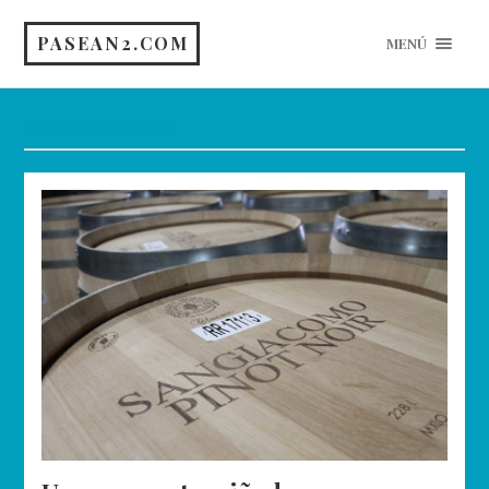
PASEAN2.COM
MENÚ
Etiqueta:
Califonia