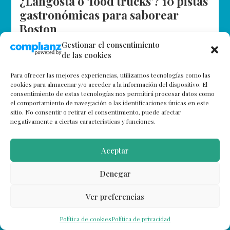
¿Langosta o ‘food trucks’? 10 pistas
gastronómicas para saborear
Boston
Gestionar el consentimiento
Al ser ciudad portuaria, Boston ofrece una
de las cookies
gastronomía variada y marinera que puede
encontrarse fácilmente en la carta de la mayoría de
Para ofrecer las mejores experiencias, utilizamos tecnologías como las
restaurantes locales. Olvida la idea -muy…
cookies para almacenar y/o acceder a la información del dispositivo. El
consentimiento de estas tecnologías nos permitirá procesar datos como
el comportamiento de navegación o las identificaciones únicas en este
sitio. No consentir o retirar el consentimiento, puede afectar
negativamente a ciertas características y funciones.
Aceptar
Denegar
Ver preferencias
Política de cookies
Política de privacidad