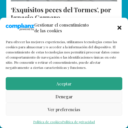
‘Exquisitos peces del Tormes’, por
Ignacio Carnero
Gestionar el consentimiento
Meterse en la boca del lobo es exponerse cualquier
de las cookies
persona, sin necesidad alguna, a un peligro cierto, de
la índole que sea. Es igual que cuando se dice,…
Para ofrecer las mejores experiencias, utilizamos tecnologías como las
cookies para almacenar y/o acceder a la información del dispositivo. El
consentimiento de estas tecnologías nos permitirá procesar datos como
el comportamiento de navegación o las identificaciones únicas en este
sitio. No consentir o retirar el consentimiento, puede afectar
negativamente a ciertas características y funciones.
Aceptar
Denegar
Ver preferencias
Política de cookies
Política de privacidad