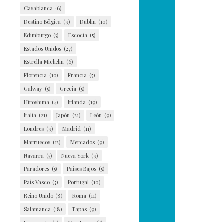
Casablanca
(6)
Destino Bélgica
(9)
Dublin
(10)
Edimburgo
(5)
Escocia
(5)
Estados Unidos
(27)
Estrella Michelin
(6)
Florencia
(10)
Francia
(5)
Galway
(5)
Grecia
(5)
Hiroshima
(4)
Irlanda
(19)
Italia
(21)
Japón
(21)
León
(9)
Londres
(9)
Madrid
(11)
Marruecos
(12)
Mercados
(9)
Navarra
(5)
Nueva York
(9)
Paradores
(5)
Países Bajos
(5)
País Vasco
(7)
Portugal
(10)
Reino Unido
(8)
Roma
(11)
Salamanca
(18)
Tapas
(9)