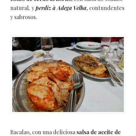
natural
,
y
perdiz à Adega
Velha
, contundentes
y sabrosos.
Bacalao, con una deliciosa
salsa de aceite de