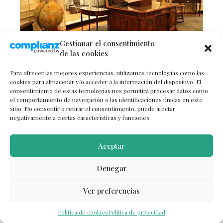
Gestionar el consentimiento
de las cookies
Para ofrecer las mejores experiencias, utilizamos tecnologías como las
cookies para almacenar y/o acceder a la información del dispositivo. El
19. ¡Comer
lobster roll
sin parar!
consentimiento de estas tecnologías nos permitirá procesar datos como
el comportamiento de navegación o las identificaciones únicas en este
sitio. No consentir o retirar el consentimiento, puede afectar
Uno de los bocados más tradicionales de
negativamente a ciertas características y funciones.
Nueva Inglaterra
consiste en un bollo
relleno de
carne de langosta con sal,
Aceptar
pimienta, mayonesa, zumo de limón y
Denegar
lechuga
. No dejes de probarlo, ya que es
realmente delicioso y no existe nada parecido
Ver preferencias
en nuestro país.
Política de cookies
Política de privacidad