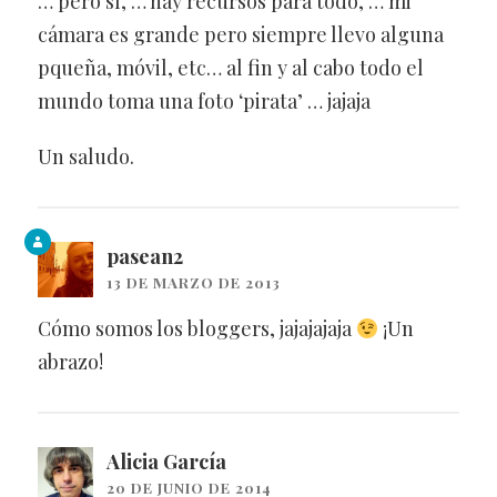
… pero sí, … hay recursos para todo, … mi
cámara es grande pero siempre llevo alguna
pqueña, móvil, etc… al fin y al cabo todo el
mundo toma una foto ‘pirata’ … jajaja
Un saludo.
pasean2
13 DE MARZO DE 2013
Cómo somos los bloggers, jajajajaja
¡Un
abrazo!
Alicia García
20 DE JUNIO DE 2014